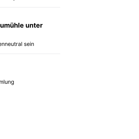
Aumühle unter
nneutral sein
mlung