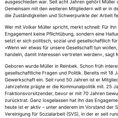
ausgeschieden war. Seit acht Jahren gehört Müller 
Gemeinsam mit den weiteren Mitgliedern will er i
die Zuständigkeiten und Schwerpunkte der Arbeit fe
Wer mit Volker Müller spricht, merkt schnell: Für ihn
Engagement keine Pflichtübung, sondern eine Haltu
setzt er sich politisch, sozial und gesellschaftlich 
»Wenn wir etwas für unsere Gesellschaft tun wollen,
handeln, damit Interessen vertreten werden«, sagt M
Geboren wurde Müller in Reinbek. Schon früh interess
gesellschaftliche Fragen und Politik. Bereits mit 18 Ja
Gewerkschaft ein. Seit rund 50 Jahren ist er Mitglie
Jahrzehnte prägte er die Kommunalpolitik mit. 25 J
Fraktionsvorsitzender, bevor er mit 70 Jahren bewus
zurücktrat. Ganz losgelassen hat ihn das Engagemen
heute ist er aktiv – unter anderem im Vorstand der
Vereinigung für Sozialarbeit (SVS), in der er seit run