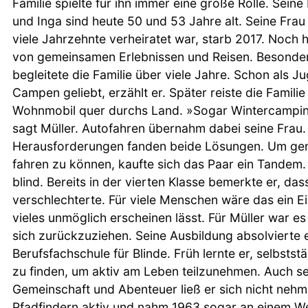
Familie spielte für ihn immer eine große Rolle. Seine
und Inga sind heute 50 und 53 Jahre alt. Seine Frau
viele Jahrzehnte verheiratet war, starb 2017. Noch h
von gemeinsamen Erlebnissen und Reisen. Besonde
begleitete die Familie über viele Jahre. Schon als J
Campen geliebt, erzählt er. Später reiste die Famil
Wohnmobil quer durchs Land. »Sogar Wintercampin
sagt Müller. Autofahren übernahm dabei seine Frau
Herausforderungen fanden beide Lösungen. Um ge
fahren zu können, kaufte sich das Paar ein Tandem. 
blind. Bereits in der vierten Klasse bemerkte er, das
verschlechterte. Für viele Menschen wäre das ein E
vieles unmöglich erscheinen lässt. Für Müller war e
sich zurückzuziehen. Seine Ausbildung absolvierte e
Berufsfachschule für Blinde. Früh lernte er, selbsts
zu finden, um aktiv am Leben teilzunehmen. Auch se
Gemeinschaft und Abenteuer ließ er sich nicht nehm
Pfadfindern aktiv und nahm 1963 sogar an einem Wel