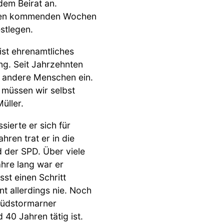
dem Beirat an.
n den kommenden Wochen
stlegen.
 ist ehrenamtliches
ng. Seit Jahrzehnten
für andere Menschen ein.
 müssen wir selbst
üller.
ierte er sich für
hren trat er in die
d der SPD. Über viele
ahre lang war er
st einen Schritt
t allerdings nie. Noch
 Südstormarner
d 40 Jahren tätig ist.