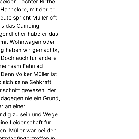
 beiden Töchter Birthe
 Hannelore, mit der er
eute spricht Müller oft
rs das Camping
ugendlicher habe er das
ie mit Wohnwagen oder
g haben wir gemacht«,
. Doch auch für andere
meinsam Fahrrad
Denn Volker Müller ist
s sich seine Sehkraft
inschnitt gewesen, der
s dagegen nie ein Grund,
r an einer
tändig zu sein und Wege
ine Leidenschaft für
en. Müller war bei den
tpfadfindertreffen in