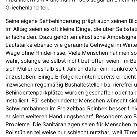
Griechenland teil.
Seine eigene Sehbehinderung prägt auch seinen Blick
Im Alltag seien es oft kleine Dinge, die über Selbsts
entscheiden. Dazu gehörten akustische Ampelsignale
Lautstärke ebenso wie geräumte Gehwege im Winter
Wege ohne Hindernisse. Viele Menschen nähmen s
wahr, solange sie selbst nicht betroffen seien. Im B
sich Müller deshalb seit Jahren dafür ein, konkret
anzustoßen. Einige Erfolge konnten bereits erreich
inzwischen regelmäßig Bushaltestellen barrierefrei
Behindertenparkplätze wurden geschaffen oder takt
installiert. Für sehbehinderte Menschen wünscht si
Schwimmbahnen im Freizeitbad Reinbek besser fre
er sieht weiteren Handlungsbedarf. Besonders am 
Probleme. Die Sanitäranlagen seien für Menschen mi
Rollstühlen teilweise nur schlecht nutzbar, weil Tür