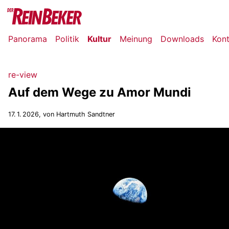
Panorama
Politik
Kultur
Meinung
Downloads
Kon
re-view
Auf dem Wege zu Amor Mundi
17. 1. 2026
, von Hartmuth Sandtner