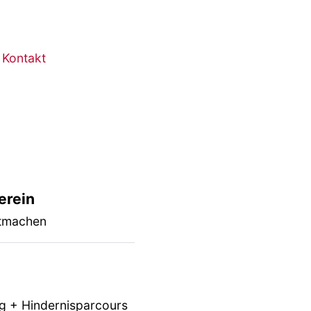
Kontakt
erein
itmachen
ag + Hindernisparcours