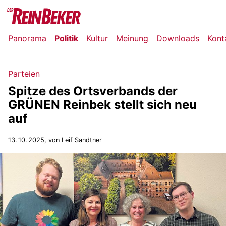
Panorama
Politik
Kultur
Meinung
Downloads
Kont
Parteien
Spitze des Ortsverbands der
GRÜNEN Reinbek stellt sich neu
auf
13. 10. 2025
, von Leif Sandtner