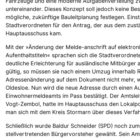
Fahrzeuge und eine moderne Aufgabenverteilung 
untereinander. Dieses Konzept soll jedoch keine Be
mögliche, zukünftige Bauleitplanung festlegen. Eins
Stadtverordneten für den Antrag, der aus dem zust
Hauptausschuss kam.
Mit der »Änderung der Melde-anschrift auf elektron
Aufenthaltstiteln« sprachen sich die Stadtverordnet
deutliche Erleichterung für ausländische Mitbürger a
gültig, so müssen sie nach einem Umzug innerhalb 
Adressenänderung auf dem Dokument nicht mehr, wi
Oldesloe. Nun wird die neue Adresse durch einen A
Einwohnermeldeamts im Pass bestätigt. Der Amtsleit
Vogt-Zembol, hatte im Hauptausschuss den Lokalpoli
man sich mit dem Kreis Stormarn über dieses Verfah
Schließlich wurde Baldur Schneider (SPD) noch zum
stellvertretenden Bürgervorsteher gewählt. Sein A