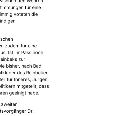
zwischen den Wehren
stimmungen für eine
timmig voteten die
ändigen
ischen
en zudem für eine
us: Ist ihr Pass noch
Reinbeks zur
e bisher, nach Bad
ufkleber des Reinbeker
er für Inneres, Jürgen
tikern mitgeteilt, dass
ren geeinigt habe.
 zweiten
mtsvorgänger Dr.