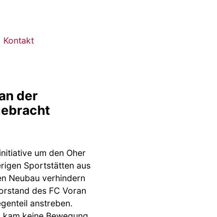
Kontakt
an der
gebracht
initiative um den Oher
rigen Sportstätten aus
en Neubau verhindern
Vorstand des FC Voran
egenteil anstreben.
g kam keine Bewegung