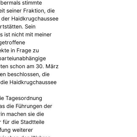
Abermals stimmte
t seiner Fraktion, die
n der Haidkrugchaussee
rtstätten. Sein
 ist nicht mit meiner
getroffene
kte in Frage zu
r parteiunabhängige
neten schon am 30. März
en beschlossen, die
n die Haidkrugchaussee
 die Tagesordnung
as die Führungen der
in machen sie die
ür die Stadtteile
fung weiterer