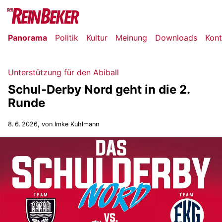
Panorama
Politik
Kultur
Meinung
Downloads
Kont
Unterstützung für den Abiball
Schul-Derby Nord geht in die 2.
Runde
8. 6. 2026
, von Imke Kuhlmann