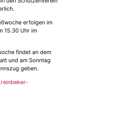
 in den Schützenverein
rlich.
ießwoche erfolgen im
m 15.30 Uhr im
oche findet an dem
tatt und am Sonntag
annszug geben.
reinbeker-