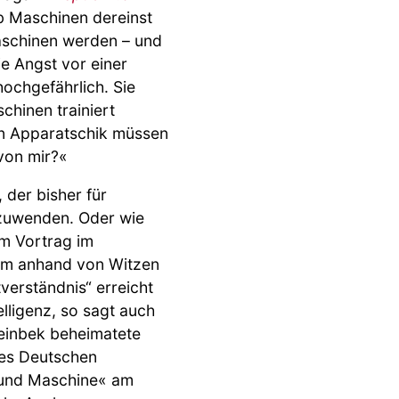
b Maschinen dereinst
schinen werden – und
ie Angst vor einer
chgefährlich. Sie
chinen trainiert
en Apparatschik müssen
 von mir?«
, der bisher für
nzuwenden. Oder wie
em Vortrag im
am anhand von Witzen
verständnis“ erreicht
lligenz, so sagt auch
 Reinbek beheimatete
des Deutschen
 und Maschine« am