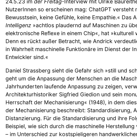
24.5.23 im
der Freitag
-Interview mit Ulrike Baureit
NutzerInnen so erscheinen mag: ChatGPT versteht n
Bewusstsein, keine Gefühle, keine Empathie.« Das A
Intelligenz
»achtlos plaudernd auf Maschinen zu übert
elektronische Reflexe in einem Chip«, hat »kulturell
Denn es rückt außer Betracht, wie Andrick verdeutl
in Wahrheit maschinelle Funktionäre im Dienst der In
Entwickler sind.«
Daniel Strassberg sieht die Gefahr sich »still und s
geht um die Anpassung der Menschen an die Maschi
Jahrhunderten laufende Anpassung zu zeigen, verwe
Architekturhistoriker Sigfried Giedion und sein mo
Herrschaft der Mechanisierung« (1948), in dem dieser
der Mechanisierung beschreibt: Standardisierung, 
Distanzierung. Für die Standardisierung und ihre Fol
Beispiel, wie sich durch die maschinelle Herstellung
– im Unterschied zur kostspieligeren handwerkliche