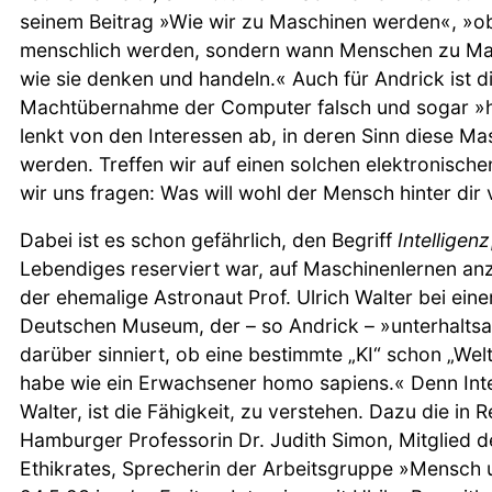
seinem Beitrag »Wie wir zu Maschinen werden«, »o
menschlich werden, sondern wann Menschen zu Ma
wie sie denken und handeln.« Auch für Andrick ist d
Machtübernahme der Computer falsch und sogar »ho
lenkt von den Interessen ab, in deren Sinn diese Mas
werden. Treffen wir auf einen solchen elektronisch
wir uns fragen: Was will wohl der Mensch hinter dir
Dabei ist es schon gefährlich, den Begriff
Intelligenz
Lebendiges reserviert war, auf Maschinenlernen a
der ehemalige Astronaut Prof. Ulrich Walter bei ein
Deutschen Museum, der – so Andrick – »unterhalts
darüber sinniert, ob eine bestimmte „KI“ schon „Welt
habe wie ein Erwachsener homo sapiens.« Denn Inte
Walter, ist die Fähigkeit, zu verstehen. Dazu die in
Hamburger Professorin Dr. Judith Simon, Mitglied 
Ethikrates, Sprecherin der Arbeitsgruppe »Mensch