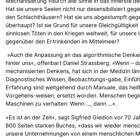
Mechanisierung »durch alle Sinne in das Innerste d
Hat sie unsere Seelen nicht nur desensibilisiert ge
den Schlachthäusern? Hat sie uns abgestumpft ge
überhaupt? Ist sie Grund für unsere Gleichgültigke
sinnlosen Töten in den Kriegen weltweit, für unsere
gegenüber den Ertrinkenden im Mittelmeer?
»Auch die Anpassung an das algorithmische Denke
hinter uns«, offenbart Daniel Strassberg: »Wenn –
mechanisierten Denkens, hat sich in der Medizin lä
Diagnostisches Wissen, Beobachtungs-gabe, Einfü
Erfahrung sind weitgehend durch Manuale, das heiß
Vorgehens-weisen, ersetzt worden. Menschen begin
Maschinen zu verhalten: Wenn …, dann …«.
»Es ist an der Zeit«, sagt Sigfried Giedion vor 70 
800 Seiten starken Buches, »dass wir wieder mensc
unsere Unternehmungen von einem menschlichen Maß