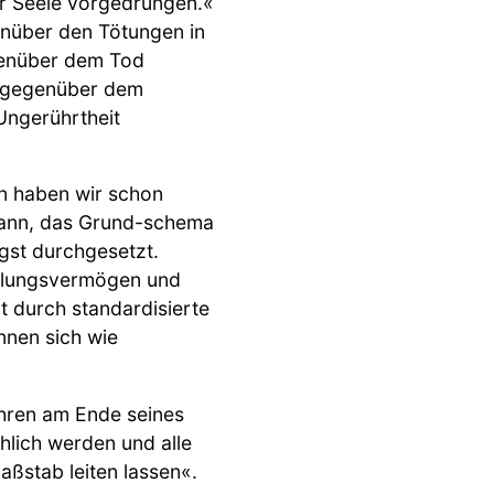
er Seele vorgedrungen.«
genüber den Tötungen in
genüber dem Tod
it gegenüber dem
 Ungerührtheit
n haben wir schon
 dann, das Grund-schema
ngst durchgesetzt.
hlungsvermögen und
t durch standardisierte
nen sich wie
Jahren am Ende seines
hlich werden und alle
stab leiten lassen«.