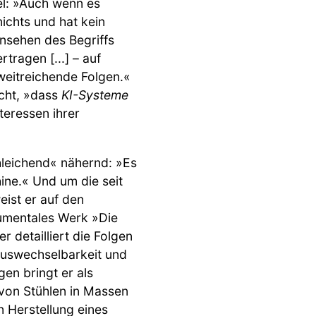
hel: »Auch wenn es
ichts und hat kein
nsehen des Begriffs
ragen [...] – auf
 weitreichende Folgen.«
icht, »dass
KI-Systeme
teressen ihrer
chleichend« nähernd: »Es
ne.« Und um die seit
ist er auf den
numentales Werk »Die
 detailliert die Folgen
Auswechselbarkeit und
gen bringt er als
 von Stühlen in Massen
n Herstellung eines