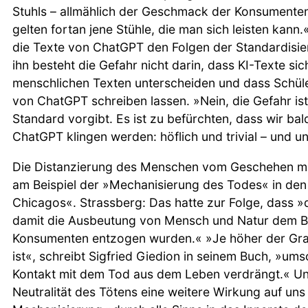
Stuhls – allmählich der Geschmack der Konsumenten
gelten fortan jene Stühle, die man sich leisten kann
die Texte von ChatGPT den Folgen der Standardisie
ihn besteht die Gefahr nicht darin, dass KI-Texte si
menschlichen Texten unterscheiden und dass Schüle
von ChatGPT schreiben lassen. »Nein, die Gefahr i
Standard vorgibt. Es ist zu befürchten, dass wir ba
ChatGPT klingen werden: höflich und trivial – und un
Die Distanzierung des Menschen vom Geschehen ma
am Beispiel der »Mechanisierung des Todes« in den
Chicagos«. Strassberg: Das hatte zur Folge, dass »
damit die Ausbeutung von Mensch und Natur dem Bl
Konsumenten entzogen wurden.« »Je höher der Gra
ist«, schreibt Sigfried Giedion in seinem Buch, »um
Kontakt mit dem Tod aus dem Leben verdrängt.« Und
Neutralität des Tötens eine weitere Wirkung auf uns