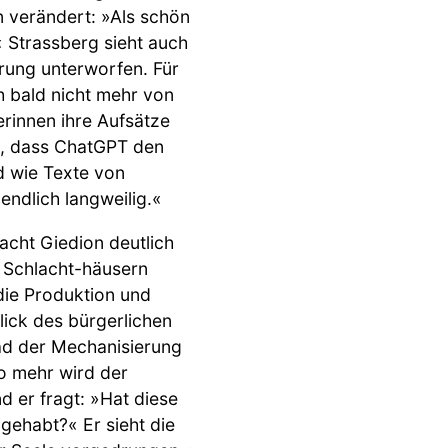
 verändert: »Als schön
.« Strassberg sieht auch
rung unterworfen. Für
ch bald nicht mehr von
rinnen ihre Aufsätze
st, dass ChatGPT den
ld wie Texte von
endlich langweilig.«
cht Giedion deutlich
 Schlacht-häusern
die Produktion und
ick des bürgerlichen
d der Mechanisierung
so mehr wird der
 er fragt: »Hat diese
 gehabt?« Er sieht die