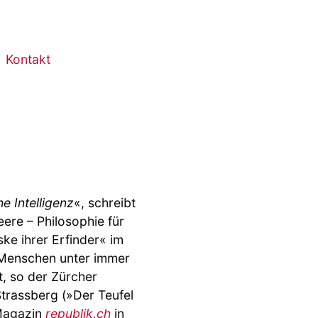
Kontakt
he Intelligenz
«, schreibt
ere – Philosophie für
ske ihrer Erfinder« im
 Menschen unter immer
t, so der Zürcher
Strassberg (»Der Teufel
-Magazin
republik.ch
in