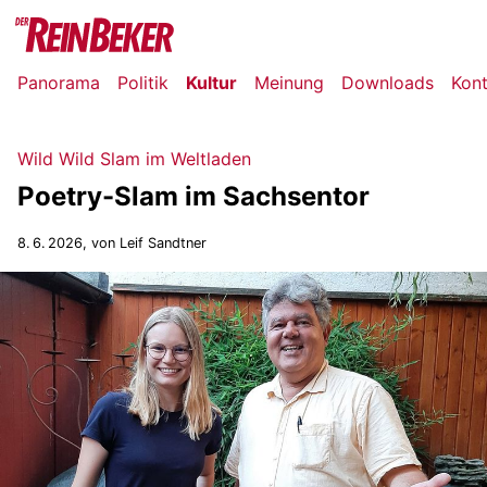
Panorama
Politik
Kultur
Meinung
Downloads
Kon
Wild Wild Slam im Weltladen
Poetry-Slam im Sachsentor
8. 6. 2026
, von Leif Sandtner