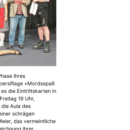
Phase ihres
ipersiflage »Mordsspaß
s die Eintrittskarten in
Freitag 19 Uhr,
 die Aula des
einer schrägen
eier, das vermeintliche
ichnung ihrer