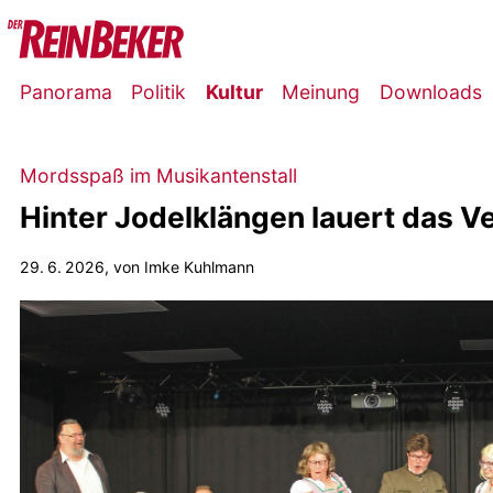
Panorama
Politik
Kultur
Meinung
Downloads
Mordsspaß im Musikantenstall
Hinter Jodelklängen lauert das 
29. 6. 2026
, von Imke Kuhlmann