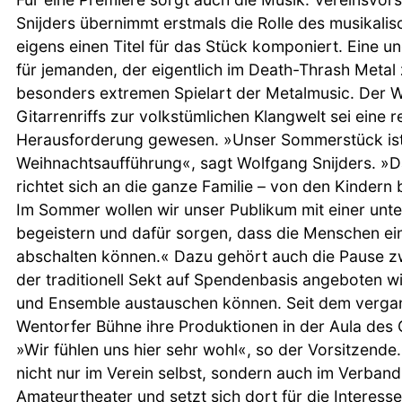
Snijders übernimmt erstmals die Rolle des musikalis
eigens einen Titel für das Stück komponiert. Eine 
für jemanden, der eigentlich im Death-Thrash Metal 
besonders extremen Spielart der Metalmusic. Der 
Gitarrenriffs zur volkstümlichen Klangwelt sei eine r
Herausforderung gewesen. »Unser Sommerstück ist 
Weihnachtsaufführung«, sagt Wolfgang Snijders. 
richtet sich an die ganze Familie – von den Kindern 
Im Sommer wollen wir unser Publikum mit einer un
begeistern und dafür sorgen, dass die Menschen ei
abschalten können.« Dazu gehört auch die Pause zw
der traditionell Sekt auf Spendenbasis angeboten w
und Ensemble austauschen können. Seit dem vergan
Wentorfer Bühne ihre Produktionen in der Aula des
»Wir fühlen uns hier sehr wohl«, so der Vorsitzende.
nicht nur im Verein selbst, sondern auch im Verba
Amateurtheater und setzt sich dort für die Interes