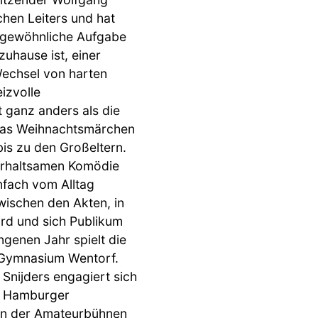
chen Leiters und hat
ungewöhnliche Aufgabe
zuhause ist, einer
Wechsel von harten
eizvolle
ganz anders als die
»Das Weihnachtsmärchen
bis zu den Großeltern.
terhaltsamen Komödie
nfach vom Alltag
ischen den Akten, in
ird und sich Publikum
genen Jahr spielt die
 Gymnasium Wentorf.
 Snijders engagiert sich
nd Hamburger
sen der Amateurbühnen