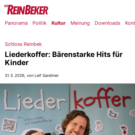
Panorama
Politik
Kultur
Meinung
Downloads
Kon
Schloss Reinbek
Liederkoffer: Bärenstarke Hits für
Kinder
31. 5. 2026
, von Leif Sandtner