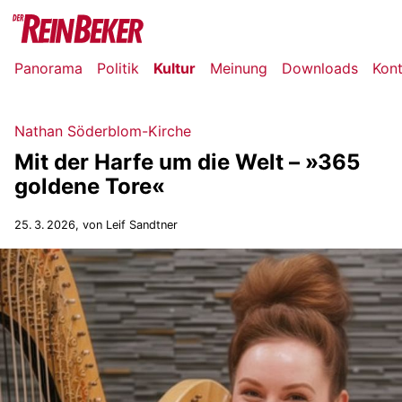
Panorama
Politik
Kultur
Meinung
Downloads
Kon
Nathan Söderblom-Kirche
Mit der Harfe um die Welt – »365
goldene Tore«
25. 3. 2026
, von Leif Sandtner