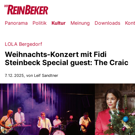
Panorama
Politik
Kultur
Meinung
Downloads
Kon
LOLA Bergedorf
Weihnachts-Konzert mit Fidi
Steinbeck Special guest: The Craic
7. 12. 2025
, von Leif Sandtner