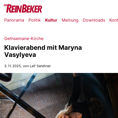
Panorama
Politik
Kultur
Meinung
Downloads
Kon
Gethsemane-Kirche
Klavierabend mit Maryna
Vasylyeva
3. 11. 2025
, von Leif Sandtner