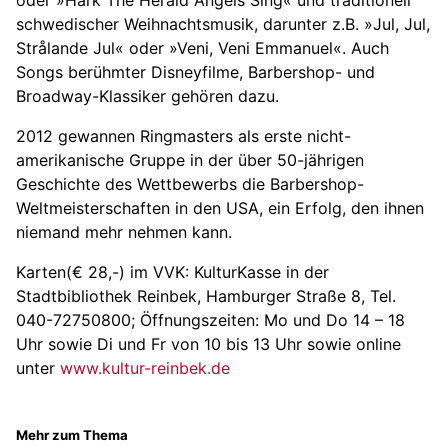
oder »Hark The Herald Angels Sing« und traditionell
schwedischer Weihnachtsmusik, darunter z.B. »Jul, Jul,
Strålande Jul« oder »Veni, Veni Emmanuel«. Auch
Songs berühmter Disneyfilme, Barbershop- und
Broadway-Klassiker gehören dazu.
2012 gewannen Ringmasters als erste nicht-
amerikanische Gruppe in der über 50-jährigen
Geschichte des Wettbewerbs die Barbershop-
Weltmeisterschaften in den USA, ein Erfolg, den ihnen
niemand mehr nehmen kann.
Karten(€ 28,-) im VVK: KulturKasse in der
Stadtbibliothek Reinbek, Hamburger Straße 8, Tel.
040-72750800; Öffnungszeiten: Mo und Do 14 – 18
Uhr sowie Di und Fr von 10 bis 13 Uhr sowie online
unter
www.kultur-reinbek.de
Mehr zum Thema