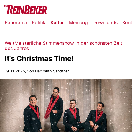
Panorama
Politik
Kultur
Meinung
Downloads
Kon
WeltMeisterliche Stimmenshow in der schönsten Zeit
des Jahres
It‘s Christmas Time!
19. 11. 2025
, von Hartmuth Sandtner