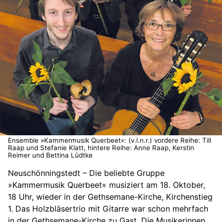
Ensemble »Kammermusik Querbeet«: (v.l.n.r.) vordere Reihe: Till
Raap und Stefanie Klatt, hintere Reihe: Anne Raap, Kerstin
Reimer und Bettina Lüdtke
Neuschönningstedt – Die beliebte Gruppe
»Kammermusik Querbeet« musiziert am 18. Oktober,
18 Uhr, wieder in der Gethsemane-Kirche, Kirchenstieg
1. Das Holzbläsertrio mit Gitarre war schon mehrfach
in der Gethsemane-Kirche zu Gast. Die Musikerinnen