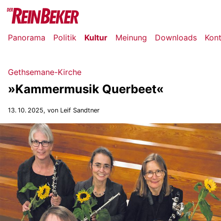
Panorama
Politik
Kultur
Meinung
Downloads
Kon
Gethsemane-Kirche
»Kammermusik Querbeet«
13. 10. 2025
, von Leif Sandtner