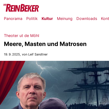
Panorama
Politik
Kultur
Meinung
Downloads
Kon
Theoter ut de Möhl
Meere, Masten und Matrosen
19. 9. 2025
, von Leif Sandtner