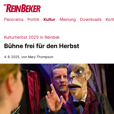
Panorama
Politik
Kultur
Meinung
Downloads
Kon
Kulturherbst 2025 in Reinbek
Bühne frei für den Herbst
4. 9. 2025
, von Mary Thompson