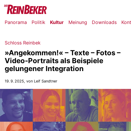
Panorama
Politik
Kultur
Meinung
Downloads
Kon
Schloss Reinbek
»Angekommen!« – Texte – Fotos –
Video-Portraits als Beispiele
gelungener Integration
19. 9. 2025
, von Leif Sandtner